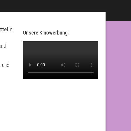
ttel
in
Unsere Kinowerbung:
und
t und