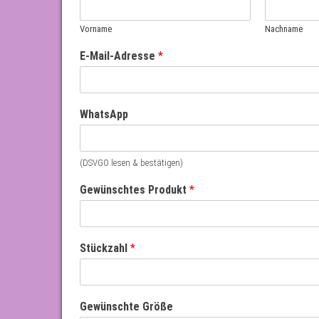
Vorname
Nachname
e
E-Mail-Adresse
*
i
n
e
P
WhatsApp
r
o
d
u
(DSVGO lesen & bestätigen)
k
Gewünschtes Produkt
*
t
G
r
ö
ß
Stückzahl
*
e
Gewünschte Größe